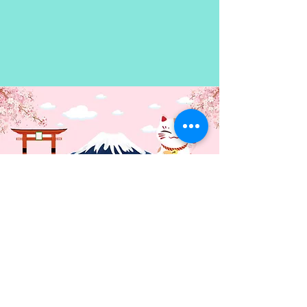
en su género mezcla ciencia
ficción con un diseccionado
análisis del alma humana que no
deja indiferente a sus lectores
Contacto: