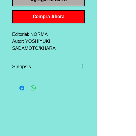
Compra Ahora
Editorial: NORMA
Autor: YOSHIYUKI
SADAMOTO/KHARA
Dibujante: YOSHIYUKI
SADAMOTO/KHARA
Sinopsis
Categoría: Seinen, Ciencia ficción,
mecha
Vuelve Neon Genesis
Página: 336
Evangelion, uno de los mangas
de culto más populares, pero esta
vez lo hace en una fantástica
edición coleccionista que los fans
de la serie no podrán dejar
escapar. Esta revolucionaria saga
que marcó un antes y un después