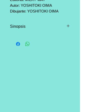
Autor: YOSHITOKI OIMA
Dibujante: YOSHITOKI OIMA
Categoría: Shonen, Romance,
Escolar.
Sinopsis
Páginas: 192
"Desde que me reencontré con
Nishimiya, mi vida ha cambiado
por completo."
Pasado y presente vuelven a
verse las caras. Shôya sufre el
rechazo de sus compañeros y
sus viejos traumas invaden su
mundo. Por su parte, Shôko no
puede evitar sentirse culpable e
intenta suicidarse. El tiempo se
ha detenido para ambos,
mientras el resto de la pandilla
divaga pensativa hasta