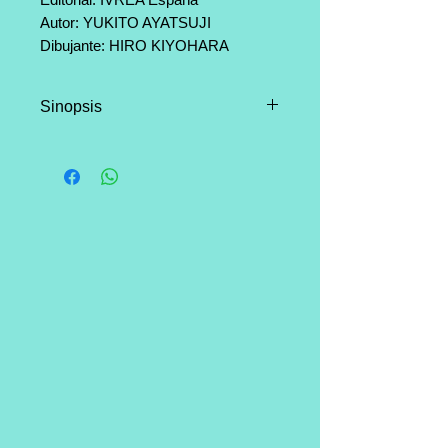
Autor: YUKITO AYATSUJI
Dibujante: HIRO KIYOHARA
Categoría: Seinen, Horror, gore.
Páginas: 64
Sinopsis
Otros: Incluye caja para guardar los
5 tomos.
Este tomo, es el que pone la
guinda del pastel al gran éxito de
Yukito Ayatsuji y Hiro Kiyohara,
viene junto con una caja
contenedora para que puedas
guardar los cinco tomos juntos:
bonita, ordenada y al alcance de
la mano.
Another 0 se publicó
originalmente en Japón en 2012
como parte de un único paquete
manga + anime. Explora parte del
pasado de Reiko Mikami, que