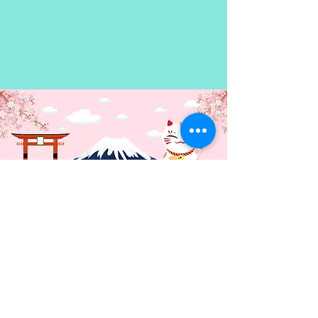
mejor no decir quién es por si
quieres leer el tomo 0 antes que
el resto de tomos.
Contacto: