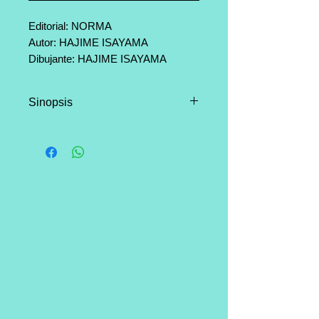
Editorial: NORMA
Autor: HAJIME ISAYAMA
Dibujante: HAJIME ISAYAMA
Categoría: Shonen, Acción,
Violencia
Sinopsis
Página: 192
Se desvela el objetivo real de
Edwin Smith, que no es otro que
atrapar a la titán hembra pero no
solo para investigarla… sino
porque sospecha que es uno de
los gigantes dotados de
inteligencia. Y como tal, es
muchísimo más peligroso para la
raza humana.