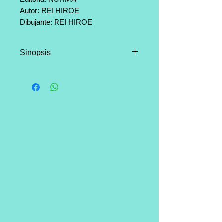
Autor: REI HIROE
Dibujante: REI HIROE
Categoría: Accion, Violencia
Página: 200
Sinopsis
La Mafia utiliza todos los medios
a su alcance para conseguir lo
que quiere, aún poniendo en
peligro a sus miembros. El
equipo Lagoon entra en escena y
comienza una guerra sin cuartel
que demostrará que no existe en
el planeta un lugar donde los
gángsters puedan refugiarse.