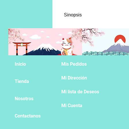
Sinopsis
Joker, el hombre misterioso, le
del Pastor. ¿Impedirá este dato
formó el octavo escuadrón. Shin
Inicio
Mis Pedidos
Mi Dirección
Tienda
Mi lista de Deseos
Nosotros
Mi Cuenta
Contactanos