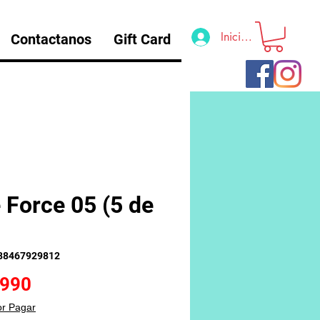
Iniciar sesión
Contactanos
Gift Card
e Force 05 (5 de
88467929812
Precio
.990
or Pagar