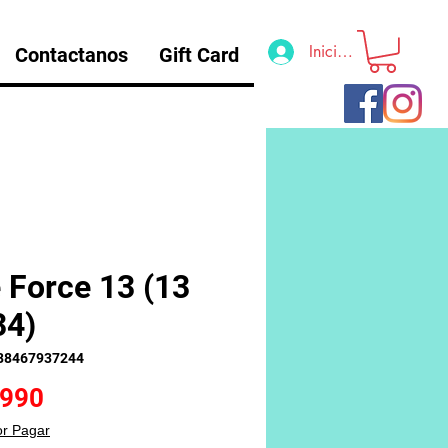
Iniciar sesión
Contactanos
Gift Card
e Force 13 (13
34)
88467937244
Precio
.990
or Pagar