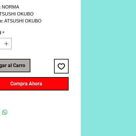
al: NORMA
 ATSUSHI OKUBO
nte: ATSUSHI OKUBO
ía: Shonen, Accion, Ciencia
d
*
, Comedia
 192
gar al Carro
Compra Ahora