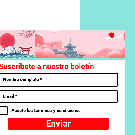
os subordinados del Pastor buscan
nra y los demás salen del
duo continente de fuego es el
l nuevo continente!
Suscríbete a nuestro boletín
Acepto los términos y condiciones
Enviar