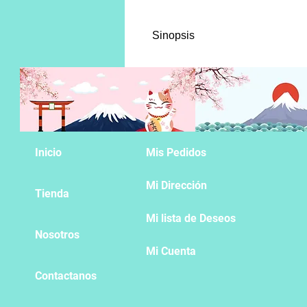
Sinopsis
El campo de batalla está al rojo
a ocho poseedores del Adora Bur
imperio para investigar al Pasto
mayor secreto del imperio... ¡S
Inicio
Mis Pedidos
Mi Dirección
Tienda
Mi lista de Deseos
Nosotros
Mi Cuenta
Contactanos