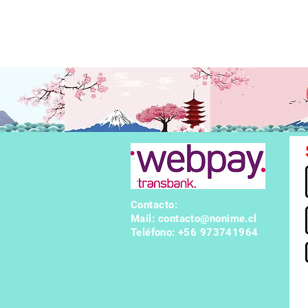
 vivo, ¡se desarrolla la lucha por el control del Adora Burst! L
st. ¿Podrán los bomberos proteger a Inka, el quinto pilar? Shi
r y se aventuran en tierras desconocidas... Lo que alberga el ar
e revela la oscuridad para salvar el mundo! ¡Empieza la saga de
Contacto:
Mail:
contacto@nonime.cl
Teléfono
: +56 973741964