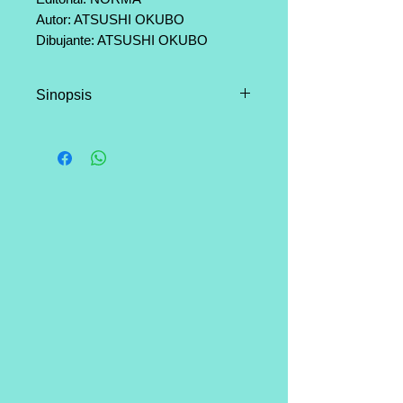
Autor: ATSUSHI OKUBO
Dibujante: ATSUSHI OKUBO
Categoría: Shonen, Accion, Ciencia
Ficción, Comedia
Sinopsis
Página: 192
El octavo escuadrón se pone en
marcha para investigar la
auténtica naturaleza del Centro
de Desarrollo de Habilidades
Ígneas, que está experimentando
con niños, y Shinra y Licht se
infiltran en él. Allí les espera
Kurono, quien se enfrenta a
Shinra en una batalla como parte
de un experimento. Sin embargo,
justo en ese momento, ¡el niño al
que querían investigar libera su
Adora Burst!