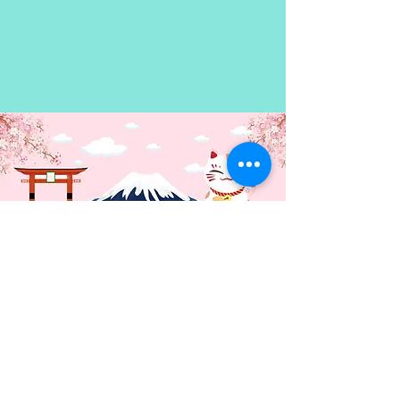
llevará a la destrucción. ¿Tendrá
alguna posibilidad el octavo
escuadrón de escapar sin la
ayuda de Maki...?
Contacto: