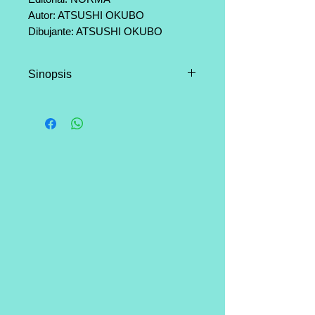
Autor: ATSUSHI OKUBO
Dibujante: ATSUSHI OKUBO
Categoría: Shonen, Accion, Ciencia
Ficción, Comedia
Sinopsis
Página: 192
Incluye caja para guardar tomos
El ataque de los innumerables
“infernales” y los Caballeros del
Humo Purpúreo han causado
numerosas bajas mortales entre
los miembros de los escuadrones
y las peleas son cada vez más
violentas. Shinra se enfrenta al
Dr. Giovanni, que ha modificado
su cuerpo hasta el punto de
convertirse en un monstruo y
empieza a contarle los secretos
sobre los insectos y Adora, así
como el plan del Pastor que les