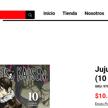
Inicio
Tienda
Nosotros
Juj
(10
SKU: 97
$10
Envío P