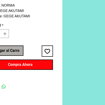
al: NORMA
 GEGE AKUTAMI
nte: GEGE AKUTAMI
ía: Shonen, Aventura, Comedia,
d
*
a
 192
gar al Carro
Compra Ahora