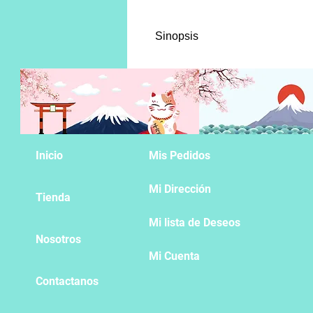
Sinopsis
Kôkichi Muta, también conocido
capaz de moverse. Sin embargo, 
enfrentarse a Mahito. Pero… ¡¿
Inicio
Mis Pedidos
Mi Dirección
Tienda
Mi lista de Deseos
Nosotros
Mi Cuenta
Contactanos