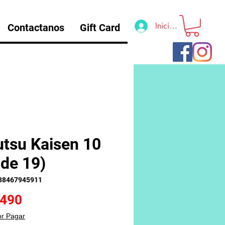
Iniciar sesión
Contactanos
Gift Card
utsu Kaisen 10
 de 19)
88467945911
Precio
.490
or Pagar