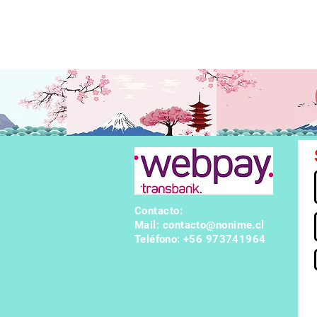
 como Mechamaru, se puso del lado de los espíritus malditos co
las negociaciones entre ellos se han roto definitivamente y ah
acaso Muta está llevando a cabo un plan secreto con el que es
Contacto:
Mail:
contacto@nonime.cl
Teléfono
: +56 973741964