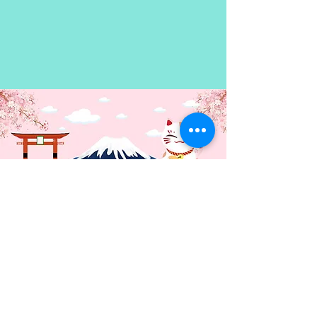
todos los personajes de
“Nisekoi”.
Rurin, la enviada ratona del país
mágico, descubre un talento en
Kosaki Onodera y la recluta como
"Magical Girl". Kosaki firma un
contrato para así salvar a su
querido senpai Ichijo, ¡¡pero no
se percató de la terrible condición
de que en cada transformación se
quedará desnuda durante unos
segundos!! ¡Luchando en el amor
y en la magia, Onodera, Chitoge
y Marika entran en acción!
¡Presentamos el spin-off oficial de
la popular comedia romántica
“Nisekoi”! ¡¡No os perdáis las
aventuras de estas heroínas
Contacto:
buenorras!!