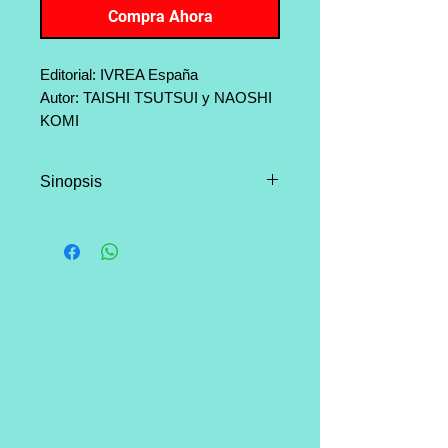
Compra Ahora
Editorial: IVREA España
Autor: TAISHI TSUTSUI y NAOSHI
KOMI
Dibujante: TAISHI TSUTSUI
Categoría: Shonen, Comedia.
Sinopsis
Páginas: 192
¡La hilarante historia de las
páginas finales de “Nisekoi”,
ahora cuenta con un manga
aparte! “Magical Pâtissière
Kosaki-chan” es una divertidísima
parodia a las series de Magical
Girls (con guiños a casi todas las
series del género que
seguramente ya conocéis)
mezclada con la aparición de