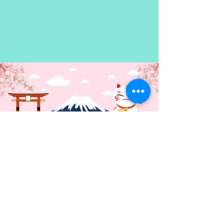
magical girls el cual estaba tirado
en la entrada de su casa, Para su
sorpresa, dentro de la carátula
había escondido un videojuego
para adultos. Kyōsuke intenta
averiguar quién es el culpable al
que se le cayó el DVD sacando
el tema de las magical girls
durante la cena. Esa noche su
hermana menor entra en su
habitación y, a pesar de ser la
primera conversación que tienen
en años, ella dice que "tienen
cosas de las que hablar". Su
hermana lo lleva a su habitación
y le enseña una gran colección
de anime y de juegos eroge
(eróticos) que ha estado
Contacto: