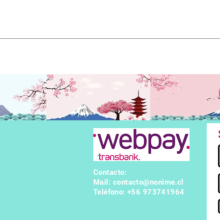
uela. Sin embargo, Chiyo encuentra el uniforme femenino y term
 ¡la vicepresidenta se acerca al baño donde se supone que Kiyo
Contacto:
Mail:
contacto@nonime.cl
Teléfono
: +56 973741964