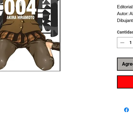
Editori
Autor:
Dibuja
Categor
Cantida
Escolar.
Páginas
Agre