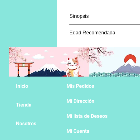
Sinopsis
Kiyoshi logra escapar de la esc
Edad Recomendada
Mientras tanto, en la escuela,
Mayores de 18 años
Inicio
Mis Pedidos
Mi Dirección
Tienda
Mi lista de Deseos
Nosotros
Mi Cuenta