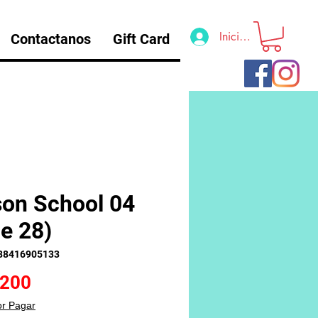
Iniciar sesión
Contactanos
Gift Card
son School 04
de 28)
88416905133
Precio
.200
or Pagar