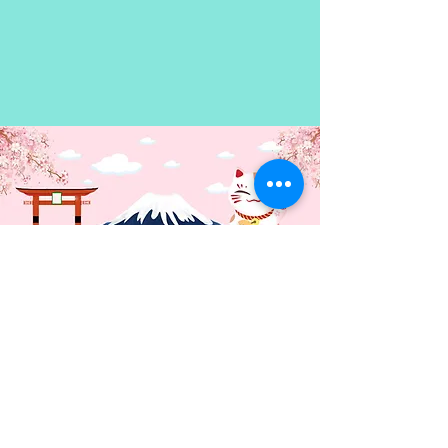
ecently-my-sister-is-unusual)
conectarán en el umbral del
tiempo! ¡¡Aquí concluye la
comedia romántica entre
hermanos que comenzó con un
CDC!!
Contacto: