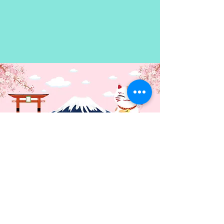
que nada es tan simple como
parece, y esta muerte sirve como
punto de partida a nada menos
que la III Guerra Mundial, y en el
medio de una crisis de identidad,
conocerá una inteligencia
artificial que encima le reabrirá
viejas heridas.
Contacto: