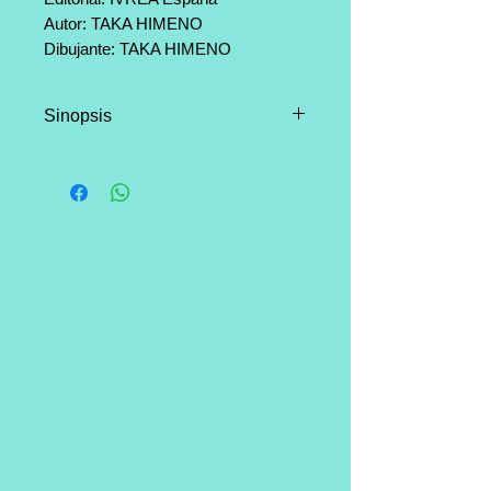
Autor: TAKA HIMENO
Dibujante: TAKA HIMENO
Categoría: Seinen, Ciencia
ficción, Drama, Romance.
Sinopsis
Páginas: 200
Rintaro Okabe, el
autodenominado científico loco
que descubrió el secreto para
viajar en el tiempo, llamó la
atención de cierta organización
que para amedrentarlo, asesinó a
su amigovia Mayri. Para salvar su
vida, Okabe deberá viajar una y
otra vez en el tiempo hasta evitar
esa muerte, aunque para ello
tuviera que permitir que otra
chica, Makise, muera el mismo
día en el que se conocen. Claro