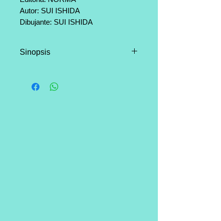
Autor: SUI ISHIDA
Dibujante: SUI ISHIDA
Categoría: Seinen, Terror, Ciencia
Ficción
Sinopsis
Página: 224
Los habitantes de Tokio viven
aterrados: en las sombras de la
metrópolis se ocultan horribles
monstruos que se camuflan entre
la multitud, cazando y devorando
seres humanos. Un joven se topa
con uno de estos ghouls, pero
aunque consigue sobrevivir, su
existencia ya no será igual.