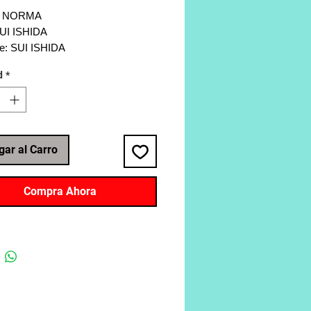
a: NORMA
SUI ISHIDA
te: SUI ISHIDA
a: Seinen, Terror, Ciencia Ficción
d
*
 224
gar al Carro
Compra Ahora