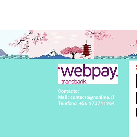
ganos de ghoul, Kaneki se va convirtiendo poco a poco en una e
mpieza a trabajar en el Anteiku pero se presentan unos peligros
Contacto:
Mail:
contacto@nonime.cl
Teléfono
: +56 973741964