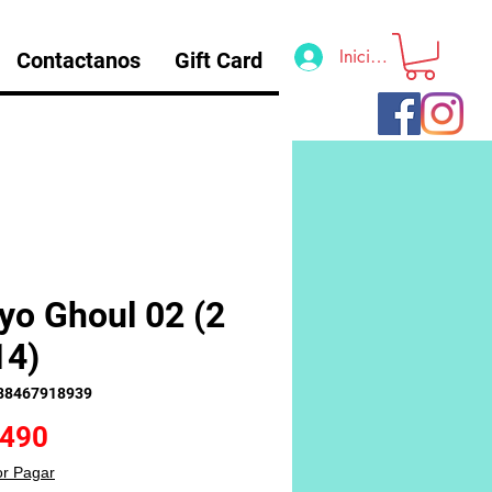
Iniciar sesión
Contactanos
Gift Card
yo Ghoul 02 (2
14)
88467918939
Precio
.490
or Pagar