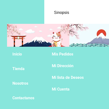
Sinopsis
Tras el trasplante de varios ór
no fuera suficiente problema, e
apodados “palomas”.
Inicio
Mis Pedidos
Mi Dirección
Tienda
Mi lista de Deseos
Nosotros
Mi Cuenta
Contactanos