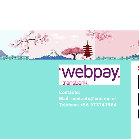
 a sus padres a manos de las “palomas”, se siente muy sola. Y
l general de las “palomas”, para alejar la atención de ella. Pero,
Contacto:
Mail:
contacto@nonime.cl
Teléfono
: +56 973741964