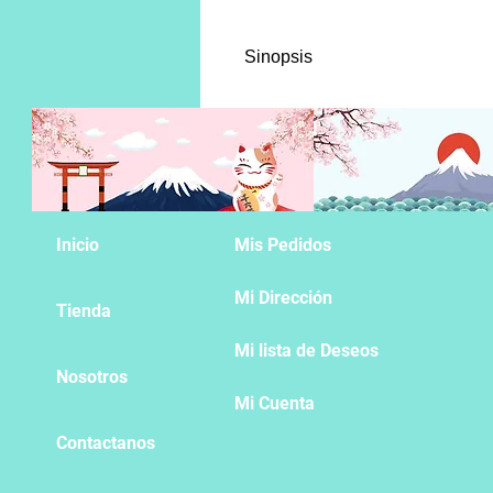
Sinopsis
Hinami, una pequeña que pierde
se adentran en la CCG, el cuarte
pesar que les aguarda.
Inicio
Mis Pedidos
Mi Dirección
Tienda
Mi lista de Deseos
Nosotros
Mi Cuenta
Contactanos