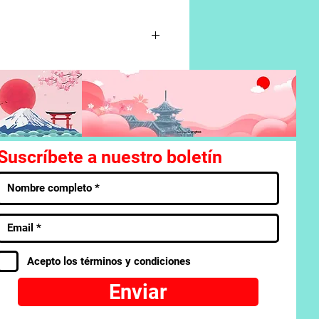
 para ayudarla, Kaneki y Touka
 ¡ignoran la trágica espiral de
Suscríbete a nuestro boletín
Acepto los términos y condiciones
Enviar