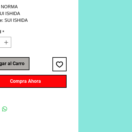
a: NORMA
SUI ISHIDA
te: SUI ISHIDA
a: Seinen, Terror, Ciencia Ficción
d
*
 192
gar al Carro
Compra Ahora