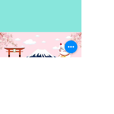
ciudad y Hijiri desaparece frente
a los ojos de Arata. Para
buscarla, Arata se inscribe a la
Real Academia de Magia Biblia,
donde debe buscar a las Trinity
Seven, ¡las siete hechiceras más
poderosas y hermosas del
mundo!
Contacto: